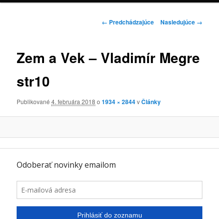
Navigácia
← Predchádzajúce
Nasledujúce →
v
obrázkoch
Zem a Vek – Vladimír Megre
str10
Publikované
4. februára 2018
o
1934 × 2844
v
Články