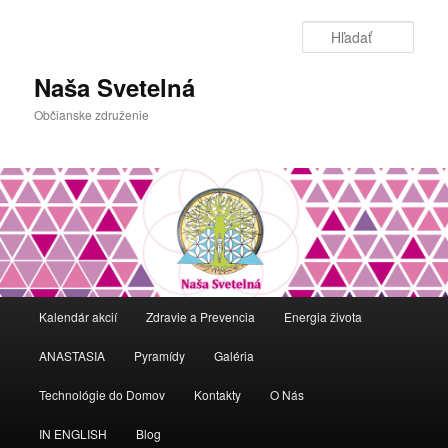
Preskočiť
na
Hľada
primárny
obsah
Naša Svetelná
Občianske združenie
Hlavné
Kalendár akcií
Zdravie a Prevencia
Energia života
menu
ANASTASIA
Pyramídy
Galéria
Technológie do Domov
Kontakty
O Nás
IN ENGLISH
Blog