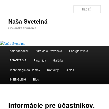
Preskočiť
na
Hľada
primárny
obsah
Naša Svetelná
Občianske združenie
Hlavné
Kalendár akcií
Zdravie a Prevencia
Energia života
menu
ANASTASIA
Pyramídy
Galéria
Technológie do Domov
Kontakty
O Nás
IN ENGLISH
Blog
Informácie pre účastníkov.