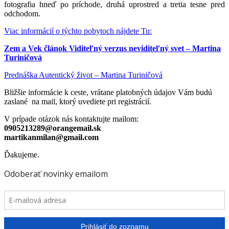
fotografia hneď po príchode, druhá uprostred a tretia tesne pred
odchodom.
Viac informácií o týchto pobytoch nájdete Tu:
Zem a Vek článok Viditeľný verzus neviditeľný svet – Martina
Turiničová
Prednáška Autentický život – Martina Turiničová
Bližšie informácie k ceste, vrátane platobných údajov Vám budú
zaslané na mail, ktorý uvediete pri registrácií.
V prípade otázok nás kontaktujte mailom:
0905213289@orangemail.sk
martikanmilan@gmail.com
Ďakujeme.