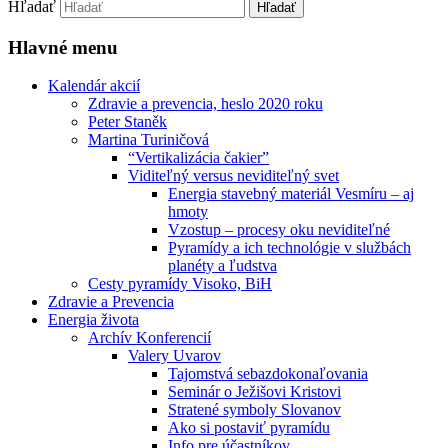
Hľadať
Hlavné menu
Kalendár akcií
Zdravie a prevencia, heslo 2020 roku
Peter Staněk
Martina Turiničová
“Vertikalizácia čakier”
Viditeľný versus neviditeľný svet
Energia stavebný materiál Vesmíru – aj
hmoty
Vzostup – procesy oku neviditeľné
Pyramídy a ich technológie v službách
planéty a ľudstva
Cesty pyramídy Visoko, BiH
Zdravie a Prevencia
Energia života
Archív Konferencií
Valery Uvarov
Tajomstvá sebazdokonaľovania
Seminár o Ježišovi Kristovi
Stratené symboly Slovanov
Ako si postaviť pyramídu
Info pre účastníkov