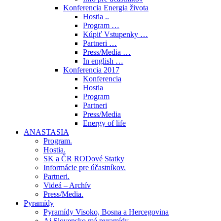
Konferencia Energia života
Hostia ..
Program …
Kúpiť Vstupenky …
Partneri …
Press/Media …
In english …
Konferencia 2017
Konferencia
Hostia
Program
Partneri
Press/Media
Energy of life
ANASTASIA
Program.
Hostia.
SK a ČR RODové Statky
Informácie pre účastníkov.
Partneri.
Videá – Archív
Press/Media.
Pyramídy
Pyramídy Visoko, Bosna a Hercegovina
Aj Slovensko má pyramídy