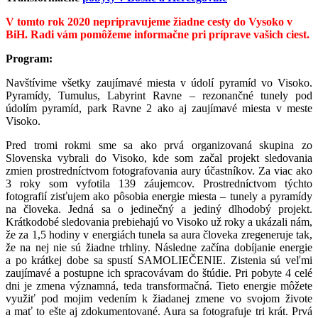
V tomto rok 2020 nepripravujeme žiadne cesty do Vysoko v
BiH. Radi vám pomôžeme informačne pri príprave vašich ciest.
Program:
Navštívime všetky zaujímavé miesta v údolí pyramíd vo Visoko.
Pyramídy, Tumulus, Labyrint Ravne – rezonančné tunely pod
údolím pyramíd, park Ravne 2 ako aj zaujímavé miesta v meste
Visoko.
Pred tromi rokmi sme sa ako prvá organizovaná skupina zo
Slovenska vybrali do Visoko, kde som začal projekt sledovania
zmien prostredníctvom fotografovania aury účastníkov. Za viac ako
3 roky som vyfotila 139 záujemcov. Prostredníctvom týchto
fotografií zisťujem ako pôsobia energie miesta – tunely a pyramídy
na človeka. Jedná sa o jedinečný a jediný dlhodobý projekt.
Krátkodobé sledovania prebiehajú vo Visoko už roky a ukázali nám,
že za 1,5 hodiny v energiách tunela sa aura človeka zregeneruje tak,
že na nej nie sú žiadne trhliny. Následne začína dobíjanie energie
a po krátkej dobe sa spustí SAMOLIEČENIE. Zistenia sú veľmi
zaujímavé a postupne ich spracovávam do štúdie. Pri pobyte 4 celé
dni je zmena významná, teda transformačná. Tieto energie môžete
využiť pod mojim vedením k žiadanej zmene vo svojom živote
a mať to ešte aj zdokumentované. Aura sa fotografuje tri krát. Prvá