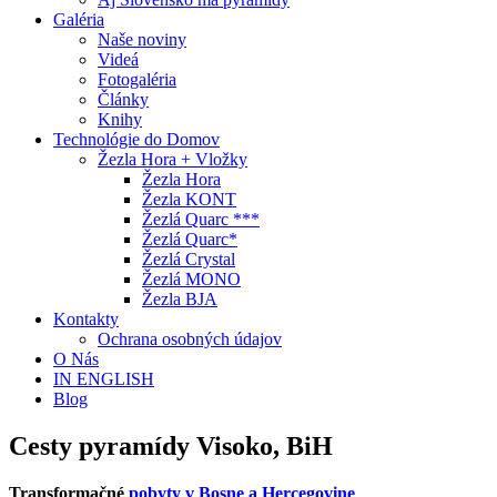
Galéria
Naše noviny
Videá
Fotogaléria
Články
Knihy
Technológie do Domov
Žezla Hora + Vložky
Žezla Hora
Žezla KONT
Žezlá Quarc ***
Žezlá Quarc*
Žezlá Crystal
Žezlá MONO
Žezla BJA
Kontakty
Ochrana osobných údajov
O Nás
IN ENGLISH
Blog
Cesty pyramídy Visoko, BiH
Transformačné
pobyty v Bosne a Hercegovine