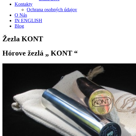
Kontakty
Ochrana osobných údajov
O Nás
IN ENGLISH
Blog
Žezla KONT
Hórove žezlá „ KONT “