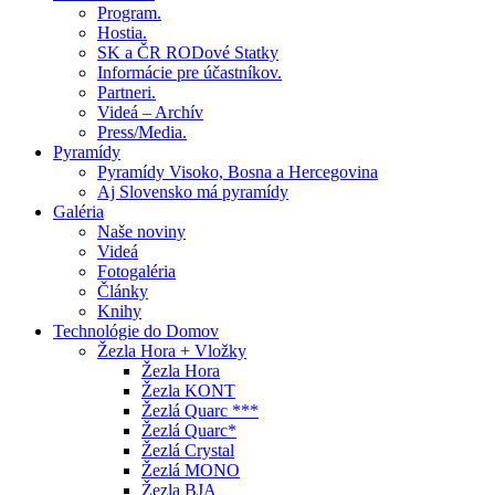
Program.
Hostia.
SK a ČR RODové Statky
Informácie pre účastníkov.
Partneri.
Videá – Archív
Press/Media.
Pyramídy
Pyramídy Visoko, Bosna a Hercegovina
Aj Slovensko má pyramídy
Galéria
Naše noviny
Videá
Fotogaléria
Články
Knihy
Technológie do Domov
Žezla Hora + Vložky
Žezla Hora
Žezla KONT
Žezlá Quarc ***
Žezlá Quarc*
Žezlá Crystal
Žezlá MONO
Žezla BJA