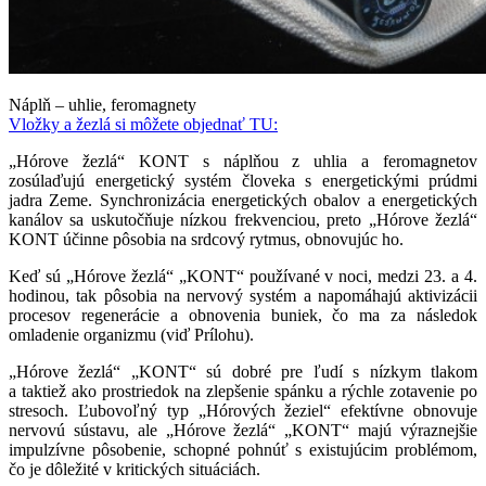
Náplň – uhlie, feromagnety
Vložky a žezlá si môžete objednať TU:
„Hórove žezlá“ KONT s náplňou z uhlia a feromagnetov
zosúlaďujú energetický systém človeka s energetickými prúdmi
jadra Zeme. Synchronizácia energetických obalov a energetických
kanálov sa uskutočňuje nízkou frekvenciou, preto „Hórove žezlá“
KONT účinne pôsobia na srdcový rytmus, obnovujúc ho.
Keď sú „Hórove žezlá“ „KONT“ používané v noci, medzi 23. a 4.
hodinou, tak pôsobia na nervový systém a napomáhajú aktivizácii
procesov regenerácie a obnovenia buniek, čo ma za následok
omladenie organizmu (viď Prílohu).
„Hórove žezlá“ „KONT“ sú dobré pre ľudí s nízkym tlakom
a taktiež ako prostriedok na zlepšenie spánku a rýchle zotavenie po
stresoch. Ľubovoľný typ „Hórových žeziel“ efektívne obnovuje
nervovú sústavu, ale „Hórove žezlá“ „KONT“ majú výraznejšie
impulzívne pôsobenie, schopné pohnúť s existujúcim problémom,
čo je dôležité v kritických situáciách.