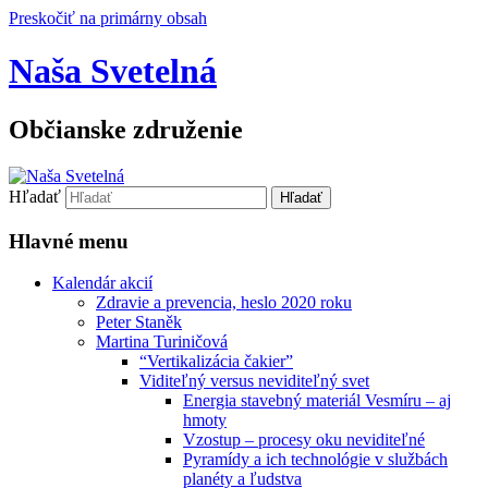
Preskočiť na primárny obsah
Naša Svetelná
Občianske združenie
Hľadať
Hlavné menu
Kalendár akcií
Zdravie a prevencia, heslo 2020 roku
Peter Staněk
Martina Turiničová
“Vertikalizácia čakier”
Viditeľný versus neviditeľný svet
Energia stavebný materiál Vesmíru – aj
hmoty
Vzostup – procesy oku neviditeľné
Pyramídy a ich technológie v službách
planéty a ľudstva