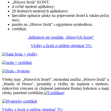
„Hórove žezlá“ KONT;
4 veľké medené aplikátory;
20 drobných medených aplikátorov;
špeciálne upínacie pásky na pripevnenie žeziel k rukám počas
noci;
puzdro na „Hórove žezlá“ s egyptskou symbolikou;
certifikát;
„Inštrukcie pre použitie „Hórových žeziel“
Vložky a žezlá si môžete objednať TU:
Všetky typy „Hórových žeziel“, obchodná značka „Hórove žezlá“ a
„Wands of Horus“, pyramídy a vložky do topánok s medeno-
zinkovými vrstvami sú chránené patentami Ruskej federácie a majú
všetky potrebné certifikáty.
Vložky a žezlá si môžete objednať TU: