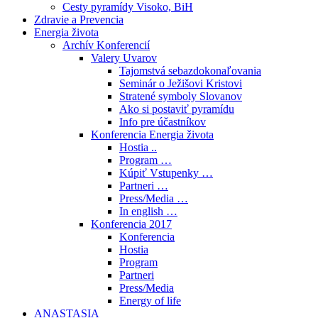
Cesty pyramídy Visoko, BiH
Zdravie a Prevencia
Energia života
Archív Konferencií
Valery Uvarov
Tajomstvá sebazdokonaľovania
Seminár o Ježišovi Kristovi
Stratené symboly Slovanov
Ako si postaviť pyramídu
Info pre účastníkov
Konferencia Energia života
Hostia ..
Program …
Kúpiť Vstupenky …
Partneri …
Press/Media …
In english …
Konferencia 2017
Konferencia
Hostia
Program
Partneri
Press/Media
Energy of life
ANASTASIA