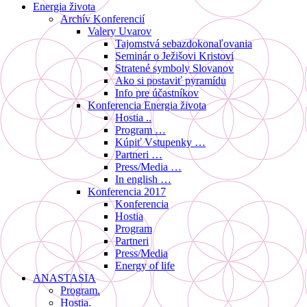
Energia života
Archív Konferencií
Valery Uvarov
Tajomstvá sebazdokonaľovania
Seminár o Ježišovi Kristovi
Stratené symboly Slovanov
Ako si postaviť pyramídu
Info pre účastníkov
Konferencia Energia života
Hostia ..
Program …
Kúpiť Vstupenky …
Partneri …
Press/Media …
In english …
Konferencia 2017
Konferencia
Hostia
Program
Partneri
Press/Media
Energy of life
ANASTASIA
Program.
Hostia.