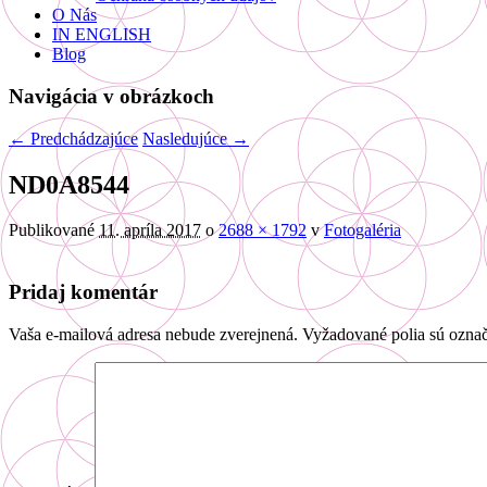
O Nás
IN ENGLISH
Blog
Navigácia v obrázkoch
← Predchádzajúce
Nasledujúce →
ND0A8544
Publikované
11. apríla 2017
o
2688 × 1792
v
Fotogaléria
Pridaj komentár
Vaša e-mailová adresa nebude zverejnená.
Vyžadované polia sú ozna