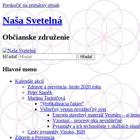
Preskočiť na primárny obsah
Naša Svetelná
Občianske združenie
Hľadať
Hlavné menu
Kalendár akcií
Zdravie a prevencia, heslo 2020 roku
Peter Staněk
Martina Turiničová
“Vertikalizácia čakier”
Viditeľný versus neviditeľný svet
Energia stavebný materiál Vesmíru – aj hmo
Vzostup – procesy oku neviditeľné
Pyramídy a ich technológie v službách plané
Cesty pyramídy Visoko, BiH
Zdravie a Prevencia