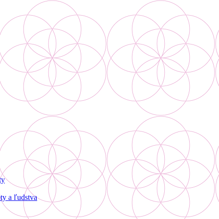
ty
ty a ľudstva