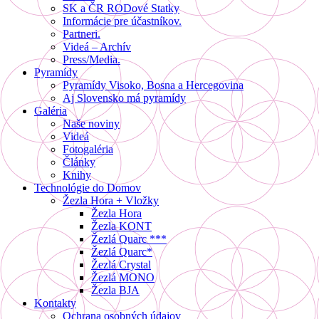
SK a ČR RODové Statky
Informácie pre účastníkov.
Partneri.
Videá – Archív
Press/Media.
Pyramídy
Pyramídy Visoko, Bosna a Hercegovina
Aj Slovensko má pyramídy
Galéria
Naše noviny
Videá
Fotogaléria
Články
Knihy
Technológie do Domov
Žezla Hora + Vložky
Žezla Hora
Žezla KONT
Žezlá Quarc ***
Žezlá Quarc*
Žezlá Crystal
Žezlá MONO
Žezla BJA
Kontakty
Ochrana osobných údajov