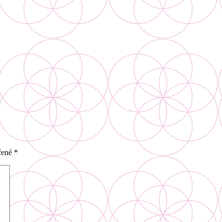
čené
*