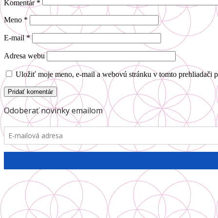
Komentár
*
Meno
*
E-mail
*
Adresa webu
Uložiť moje meno, e-mail a webovú stránku v tomto prehliadači 